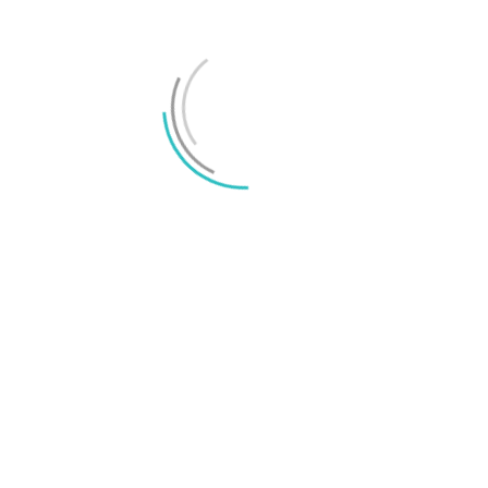
RELATERADE ARTIKLAR
MER FRÅN SKRIBENTEN
Vad är skillnaden mellan AMOLED och LCD?
LÄMNA ETT SVAR