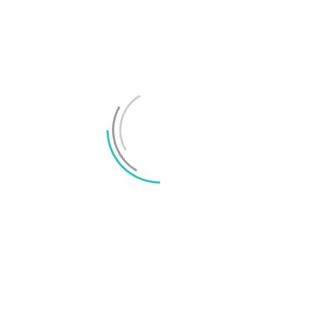
Här är telefonerna kompatibla med iOS 27
Apple sägs försena basmodellen av iPhone 18