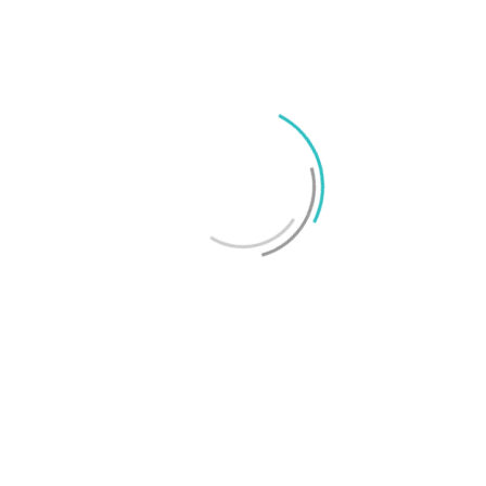
TechBubbel 106 – Bästa av CES 2022
TechBubbel 079 – Har OLED vunnit över LCD?