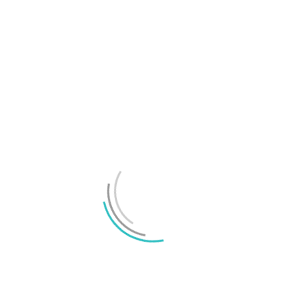
OnePlus 16 ryktas bli ett rejält kraftpaket till
telefon
LÄMNA ETT SVAR