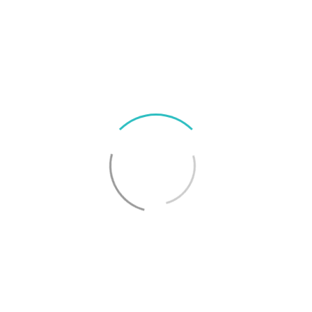
TikTok och WeChat stoppas i USA på söndag
LÄMNA ETT SVAR