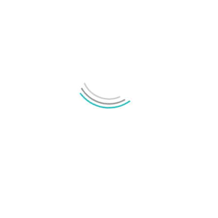
Spara namn, e-post-adress i webbläsaren till nästa
kommentar. IP-adress lagras i 30 dagar för anti-spam.
Vänligen svara med siffror: