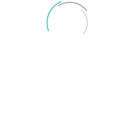
TAGGAR
Android
Android Kitkat
Android Lollipop
Android Marshmallow
Google
Joel Oscarsson
Joel är chefredaktör på Surfa och smartphoneexpert med många års
erfarenhet av konsumentjournalistik. Epost: joel@surfa.se.
RELATERADE ARTIKLAR
MER FRÅN SKRIBENTEN