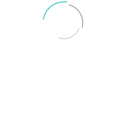
På Surfa.se jobbar vi utifrån
konsumentjournalistiska principer för
att ta reda på sanningen. Vi skriver
utförliga artiklar och tester och
tummar inte på kvalitet eller opartiskhet.
Läs mer
om hur vi jobbar för god journalistik här.
Rekommendationer från Svenska
Smartphoneguiden
Bäst under 8
Bästa lilla
000 kronor
telefonen
Google Pixel 7
Sony Xperia 5 IV