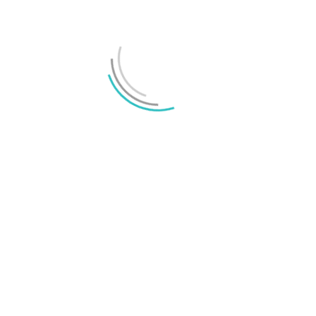
Spara namn, e-post-adress i webbläsaren till nästa
kommentar. IP-adress lagras i 30 dagar för anti-spam.
Vänligen svara med siffror:
fem − 1 =