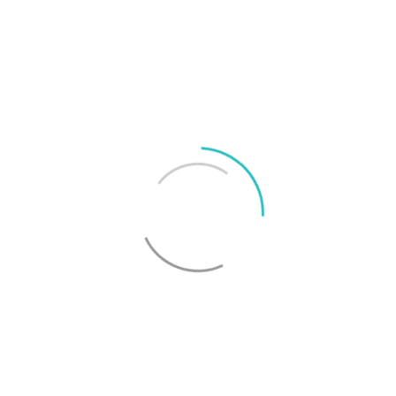
Fördelar
Nackdelar
+ Bra skärm
- Bara 16 GB lagring
+ Fingeravtrycksläsare
- Högtalaren
+ Tunna skärmramar
- Gammal mjukvara
+ Lång batteritid
Vad läsare tycker...
Logga in för att lämna
- Skör glasbaksida
omdöme
Sortera:
Bli först att lämna ett omdöme.
Verifierad
{{{ review.rating_title }}}
{{{review.rating_comment | nl2br}}}
Visa mer
{{ pageNumber+1 }}