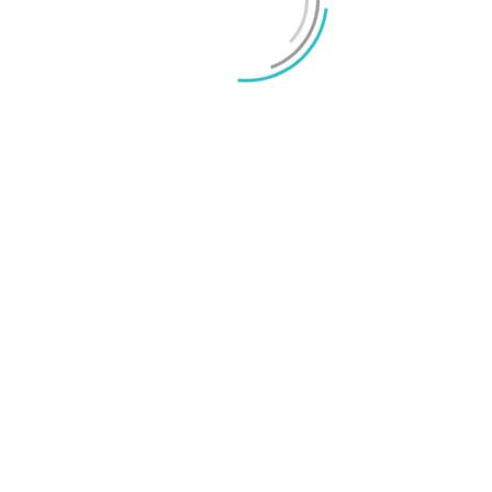
O
t sällan användas i praktiken. Istället
a
M
rmat för att erbjuda bättre färg- och
a information från 16 pixlar för att skapa en
samma typ av binning-teknik som vi tidigare sett
e information till en pixel i slutbilden. Med 16
sk storlek på 2,56 μm. Det är stort men faktiskt lite
n kan uppnå med liknande binning-teknik. Med
ttringar i sensorn ändå kan ge förbättrad
i kan konstatera är att den höga upplösningen
tt upplösningen inte nödvändigtvis är den mest