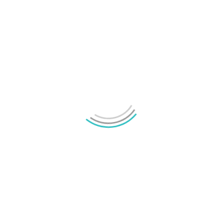
Senaste nyheterna
Samsung Galaxy Z Fold8 Ultra, Fold8 och Flip8
presenterade
Mikael Schwartz
-
2026/07/22
0