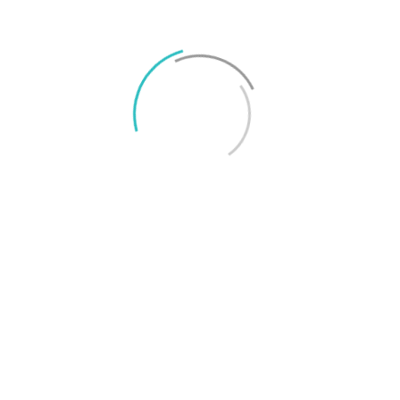
Google Pixel 7
Sony Xperia 5 IV
TAGGAR
Telia
Joel Oscarsson
Joel är chefredaktör på Surfa och smartphoneexpert med många års
erfarenhet av konsumentjournalistik. Epost: joel@surfa.se.
RELATERADE ARTIKLAR
MER FRÅN SKRIBENTEN