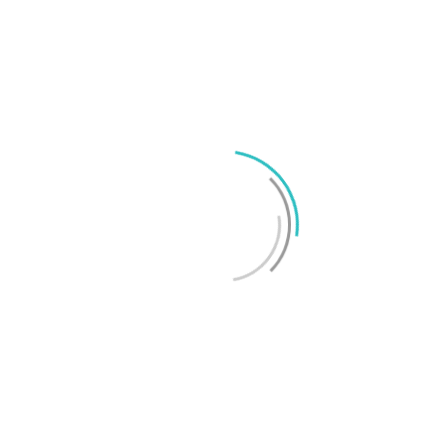
TechBubbel 009 – TV-vägg och röstkrig på CES
2019