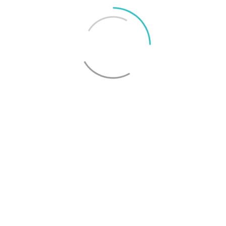
OnePlus sägs lämna europeiska och amerikanska
marknaderna
Kameror under skärmar i två nya videos