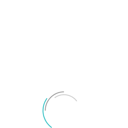
Joel Oscarsson
Joel är chefredaktör på Surfa och smartphoneexpert med många års
erfarenhet av konsumentjournalistik. Epost: joel@surfa.se.
RELATERADE ARTIKLAR
MER FRÅN SKRIBENTEN
iPhone med dubbla SIM blir verklighet i Sverige