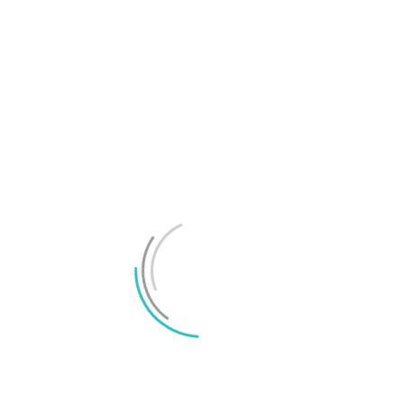
TechBubbel 170 – Windows Copilot är sök, inte AI
TechBubbel 106 – Bästa av CES 2022