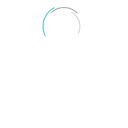
TAGGAR
Tele2
Telenor
Telia
Tre
Joel Oscarsson
Joel är chefredaktör på Surfa och smartphoneexpert med många års
erfarenhet av konsumentjournalistik. Epost: joel@surfa.se.
RELATERADE ARTIKLAR
MER FRÅN SKRIBENTEN