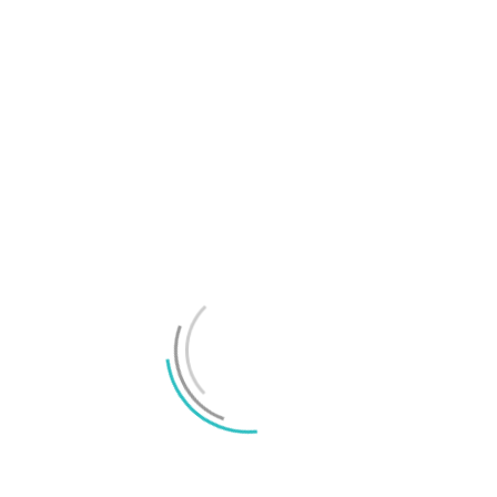
Xperia 1 VIII är här – AI-foto, bättre telekamera
och två dagars batteri
TechBubbel 182 – Nya PlayStation 5 är ”Slim”