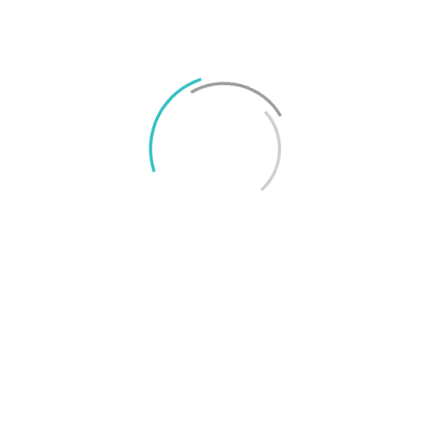
Sortera:
Bli först att lämna ett omdöme.
Verifierad
{{{ review.rating_title }}}
{{{review.rating_comment | nl2br}}}
Visa mer
{{ pageNumber+1 }}