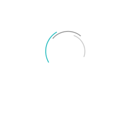
Rekommendationer från Svenska
Smartphoneguiden
Bäst under 8
Bästa lilla
000 kronor
telefonen
Google Pixel 7
Sony Xperia 5 IV
TAGGAR
Abonnemangsguiden
Vimla