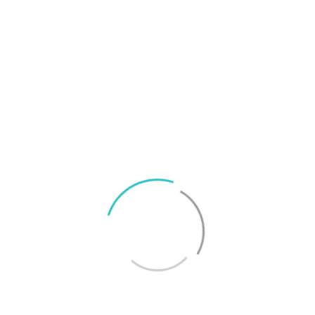
I Svenska Smartphoneguiden har vi två
utmärkelser för små telefoner: Bästa lilla
telefonen och Bästa lilla budgettelefonen. De två
utmärkelserna går just nu till iPhone SE och Galaxy
A3 (2013). De har dock inte så stark konkurrens och
det är uppenbart att intresset från branschen för
små telefoner är ganska svalt. Om du verkligen vill
ha en liten telefon finns det ett fåtal alternativ men
i slutänden kan du få en betydligt bättre
smartphone om du kan acceptera ett lite större
format på din smartphone. Du hittar alla telefoner
med utmärkelser i Svenska Smartphoneguiden.