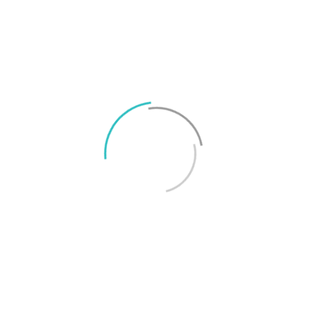
utförliga artiklar och tester och
tummar inte på kvalitet eller opartiskhet.
Läs mer
om hur vi jobbar för god journalistik här.
Rekommendationer från Svenska
Smartphoneguiden
Bäst under 8
Bästa lilla
000 kronor
telefonen
Google Pixel 7
Sony Xperia 5 IV
TAGGAR
Apple
Apple iPhone 11