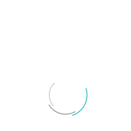
”RENSA MOBILEN”-APPAR ÄR EN DÅLIG IDÉ
På Surfa.se jobbar vi utifrån
konsumentjournalistiska principer för
att ta reda på sanningen. Vi skriver
utförliga artiklar och tester och
tummar inte på kvalitet eller opartiskhet.
Läs mer
om hur vi jobbar för god journalistik här.
Rekommendationer från Svenska
Smartphoneguiden
Bäst under 8
Bästa lilla
000 kronor
telefonen