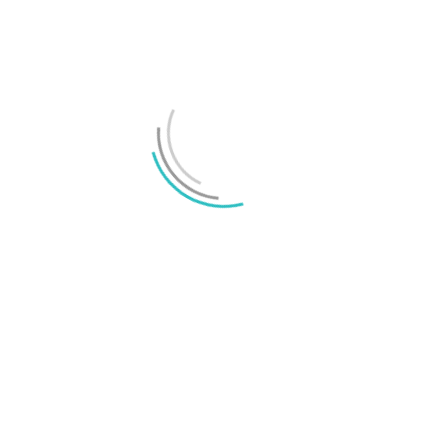
Huawei sägs förbereda en global comeback
Huawei tog emot kött som betalning för 5G-
hårdvara
LÄMNA ETT SVAR