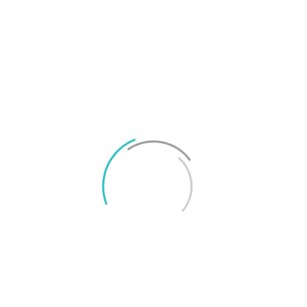
På Surfa.se jobbar vi utifrån
konsumentjournalistiska principer för
att ta reda på sanningen. Vi skriver
utförliga artiklar och tester och
tummar inte på kvalitet eller opartiskhet.
Läs mer
om hur vi jobbar för god journalistik här.
Rekommendationer från Svenska
Smartphoneguiden
Bäst under 8
Bästa lilla
000 kronor
telefonen
Google Pixel 7
Sony Xperia 5 IV
TAGGAR
Poco M3
Xiaomi
Xiaomi Mi 10 Lite 5G